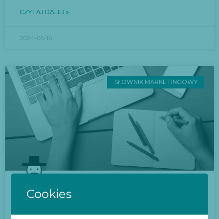
CZYTAJ DALEJ »
2024-05-16
SŁOWNIK MARKETINGOWY
Cookies
Słownik terminów z dziedziny
agencji marketingowej: Część II