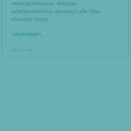
skomplikowana, dlatego
postanowiliśmy stworzyć dla Was
słownik, który
CZYTAJ DALEJ »
2024-04-25
ZAPISZ SIĘ
Dołącz do naszego newslettera i
ciesz się aktualnościami z naszej
strony