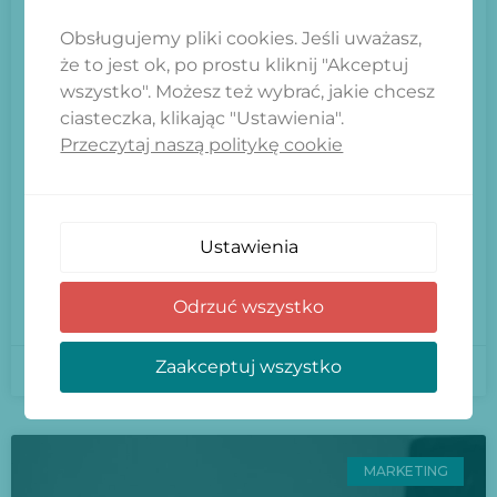
Obsługujemy pliki cookies. Jeśli uważasz,
Cześć! Dziś przygotowaliśmy dla Was
że to jest ok, po prostu kliknij "Akceptuj
kolejny artykuł z zakresu marketingu.
wszystko". Możesz też wybrać, jakie chcesz
Skoncentrujemy się na kluczowych
ciasteczka, klikając "Ustawienia".
zagadnieniach takie jak CPM, CTA, ROI,
Przeczytaj naszą politykę cookie
CRM, oraz B2B, które są niezbędne w
codziennej pracy agencji reklamowej.
Wprowadzenie do terminologii
Ustawienia
branżowej
Odrzuć wszystko
CZYTAJ DALEJ »
Zaakceptuj wszystko
2024-05-02
MARKETING