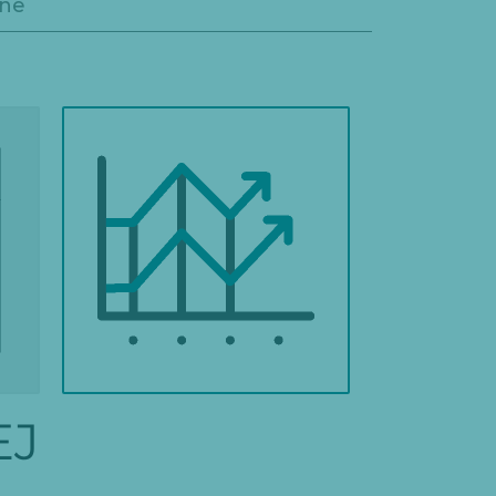
ane
PLATORMY INTERNETOWE
EJ