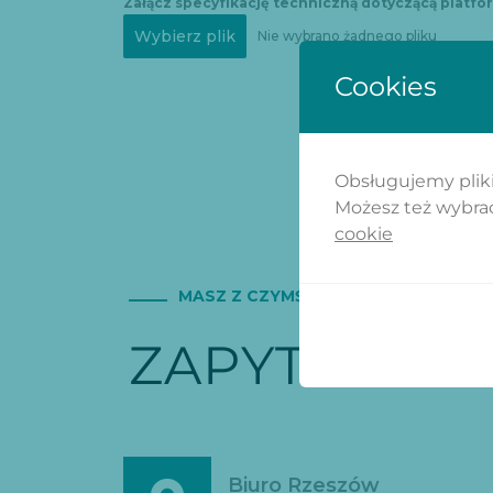
Załącz specyfikację techniczną dotyczącą platfo
Wybierz plik
Nie wybrano żadnego pliku
Cookies
Obsługujemy pliki 
Możesz też wybrać,
cookie
MASZ Z CZYMŚ PROBLEM?
ZAPYTAJ NA
Biuro Rzeszów