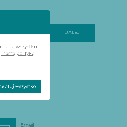
DALEJ
kceptuj wszystko".
j naszą politykę
ceptuj wszystko
Email