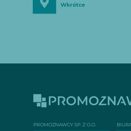
Wkrótce
PROMOZNAWCY SP. Z O.O.
BIUR