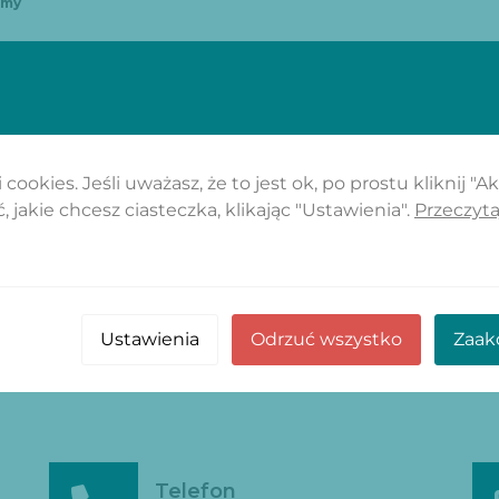
rmy
cookies. Jeśli uważasz, że to jest ok, po prostu kliknij "A
 jakie chcesz ciasteczka, klikając "Ustawienia".
Przeczyta
Ustawienia
Odrzuć wszystko
Zaak
S
Telefon