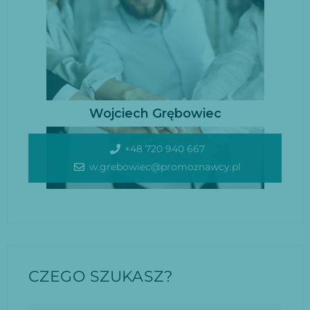
Wojciech Grębowiec
+48 720 940 667
w.grebowiec@promoznawcy.pl
CZEGO SZUKASZ?