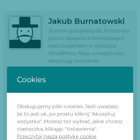
Jakub Burnatowski
Jestem specjalistą ds. frontendu
stron i sklepów internetowych
oraz ekspertem w obszarze
WordPress. Moje umiejętności
obejmują tworzenie
estetycznych i responsywnych
interfejsów, które zachwycają
Cookies
użytkowników. Jako specjalista
WordPress, dostarczam
spersonalizowane rozwiązania,
optymalizację i integrację strony
Obsługujemy pliki cookies. Jeśli uważasz,
lub sklepu online. Moje
że to jest ok, po prostu kliknij "Akceptuj
doświadczenie pozwala mi
wszystko". Możesz też wybrać, jakie chcesz
tworzyć wyjątkowe
ciasteczka, klikając "Ustawienia".
doświadczenia użytkownika,
Przeczytaj naszą politykę cookie