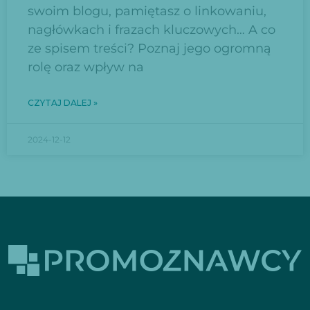
swoim blogu, pamiętasz o linkowaniu,
nagłówkach i frazach kluczowych… A co
ze spisem treści? Poznaj jego ogromną
rolę oraz wpływ na
CZYTAJ DALEJ »
2024-12-12