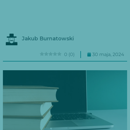
Jakub Burnatowski
0
(
0
)
30 maja, 2024