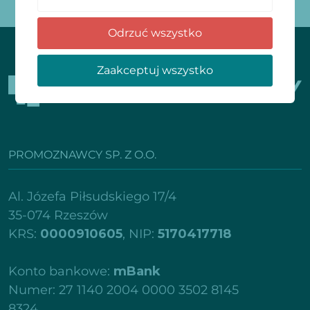
[newsletter_form form="2"]
Odrzuć wszystko
Zaakceptuj wszystko
PROMOZNAWCY SP. Z O.O.
Al. Józefa Piłsudskiego 17/4
35-074 Rzeszów
KRS:
0000910605
, NIP:
5170417718
Konto bankowe:
mBank
Numer: 27 1140 2004 0000 3502 8145
8324