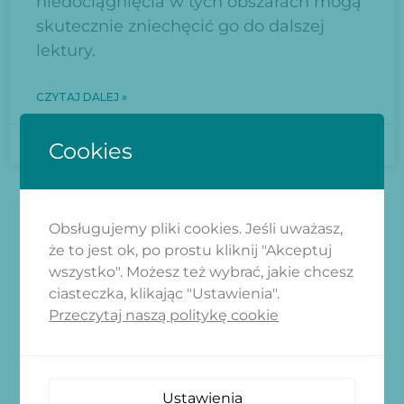
niedociągnięcia w tych obszarach mogą
skutecznie zniechęcić go do dalszej
lektury.
CZYTAJ DALEJ »
2024-12-19
Cookies
Obsługujemy pliki cookies. Jeśli uważasz,
że to jest ok, po prostu kliknij "Akceptuj
wszystko". Możesz też wybrać, jakie chcesz
ZAPISZ SIĘ
ciasteczka, klikając "Ustawienia".
Przeczytaj naszą politykę cookie
Dołącz do naszego newslettera i
ciesz się aktualnościami z naszej
strony
Ustawienia