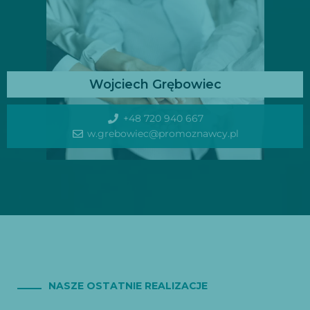
Wojciech Grębowiec
+48 720 940 667
w.grebowiec@promoznawcy.pl
NASZE OSTATNIE REALIZACJE