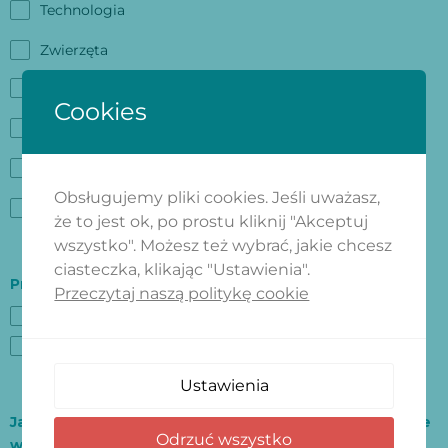
Technologia
Zwierzęta
Biznes
Cookies
Krajobraz
Ludzie
Obsługujemy pliki cookies. Jeśli uważasz,
Inne
że to jest ok, po prostu kliknij "Akceptuj
wszystko". Możesz też wybrać, jakie chcesz
ciasteczka, klikając "Ustawienia".
Preferowana kolorystyka projektu
*
Przeczytaj naszą politykę cookie
Ciemna
Duża ilość kolorów
Jasna
Mała ilość kolorów
Tylko kolory firmowe
Ustawienia
Jakie elementy/informacje powinny zostać wyróżnione
Odrzuć wszystko
w projekcie?