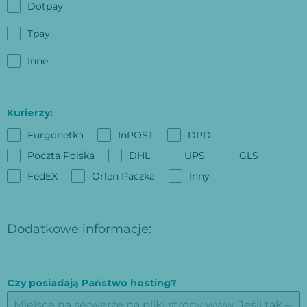
Dotpay
Tpay
Inne
Kurierzy:
Furgonetka
InPOST
DPD
Poczta Polska
DHL
UPS
GLS
FedEX
Orlen Paczka
Inny
Dodatkowe informacje:
Czy posiadają Państwo hosting?