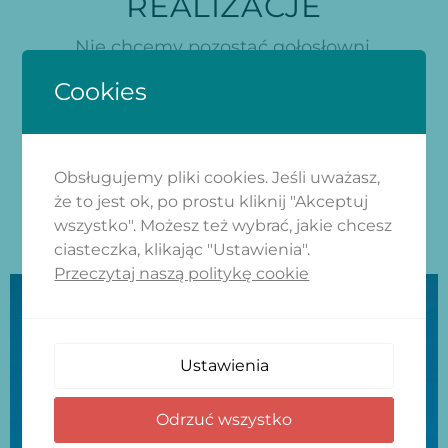
REALIZACJE
Nie chcemy pozostać gołosłowni,
dlatego z przyjemnością
Cookies
prezentujemy nasze ostatnie
realizacje. To projekty duże i małe,
ale zawsze wykonane z pasją i
Obsługujemy pliki cookies. Jeśli uważasz,
zaangażowaniem, na które
że to jest ok, po prostu kliknij "Akceptuj
zasługuje każdy z naszych
wszystko". Możesz też wybrać, jakie chcesz
Klientów.
ciasteczka, klikając "Ustawienia".
Przeczytaj naszą politykę cookie
Ustawienia
Odrzuć wszystko