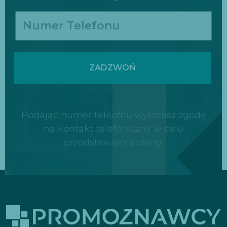
ZADZWOŃ
Podając numer teleofnu wyrażasz zgodę
na kontakt telefoniczny w celu
przedstawienia oferty.