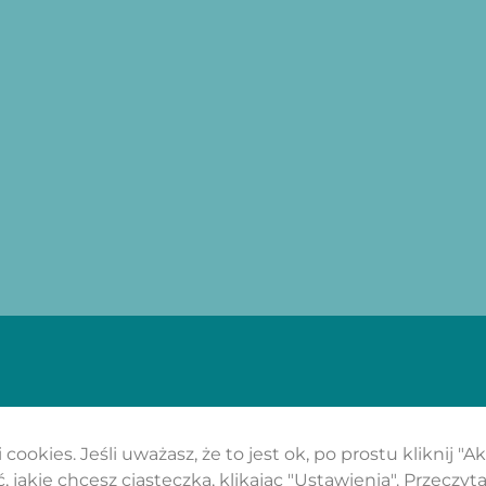
cookies. Jeśli uważasz, że to jest ok, po prostu kliknij "A
 jakie chcesz ciasteczka, klikając "Ustawienia".
Przeczyta