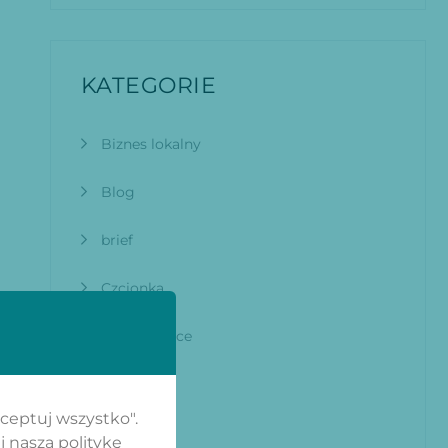
KATEGORIE
Biznes lokalny
Blog
brief
Czcionka
E-commerce
Google
kceptuj wszystko".
Grafik
j naszą politykę