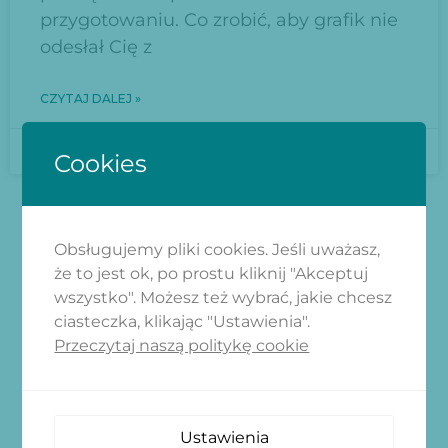
przygotowaniu. Co zrobić, aby grafik nie
odesłał Cię z
CZYTAJ DALEJ »
2024-11-21
Cookies
Obsługujemy pliki cookies. Jeśli uważasz,
że to jest ok, po prostu kliknij "Akceptuj
ZAPISZ SIĘ
wszystko". Możesz też wybrać, jakie chcesz
ciasteczka, klikając "Ustawienia".
Dołącz do naszego newslettera i
Przeczytaj naszą politykę cookie
ciesz się aktualnościami z naszej
strony
Ustawienia
[newsletter_form form="2"]