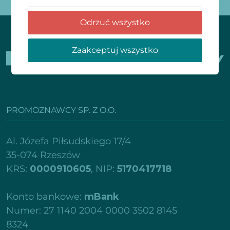
Odrzuć wszystko
Zaakceptuj wszystko
PROMOZNAWCY SP. Z O.O.
Al. Józefa Piłsudskiego 17/4
35-074 Rzeszów
KRS:
0000910605
, NIP:
5170417718
Konto bankowe:
mBank
Numer: 27 1140 2004 0000 3502 8145
8324