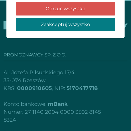
Odrzuć wszystko
Zaakceptuj wszystko
PROMOZNAWCY SP. Z O.O.
Al. Józefa Piłsudskiego 17/4
35-074 Rzeszów
KRS:
0000910605
, NIP:
5170417718
Konto bankowe:
mBank
Numer: 27 1140 2004 0000 3502 8145
8324