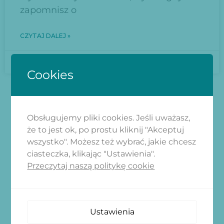
zapomnisz o
CZYTAJ DALEJ »
2024-12-12
Cookies
Obsługujemy pliki cookies. Jeśli uważasz,
że to jest ok, po prostu kliknij "Akceptuj
ZAPISZ SIĘ
wszystko". Możesz też wybrać, jakie chcesz
ciasteczka, klikając "Ustawienia".
Dołącz do naszego newslettera i
Przeczytaj naszą politykę cookie
ciesz się aktualnościami z naszej
strony
[newsletter_form form="2"]
Ustawienia