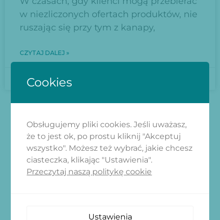
W czasach, gdy klienci mogą przebierać
w niezliczonych ofertach produktów, nie
ruszając się przy tym z kanapy,
CZYTAJ DALEJ »
2024-11-28
Cookies
Obsługujemy pliki cookies. Jeśli uważasz,
że to jest ok, po prostu kliknij "Akceptuj
wszystko". Możesz też wybrać, jakie chcesz
ZAPISZ SIĘ
ciasteczka, klikając "Ustawienia".
Przeczytaj naszą politykę cookie
Dołącz do naszego newslettera i
ciesz się aktualnościami z naszej
strony
Ustawienia