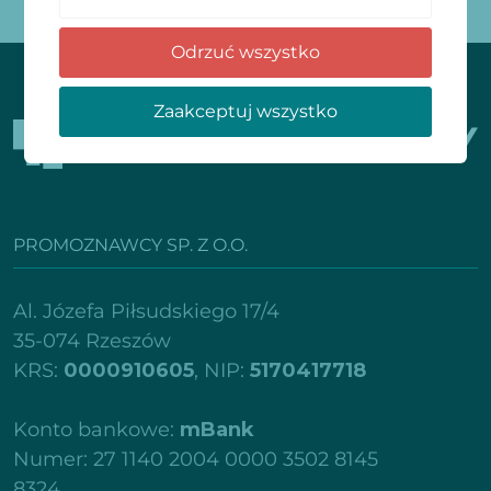
[newsletter_form form="2"]
Odrzuć wszystko
Zaakceptuj wszystko
PROMOZNAWCY SP. Z O.O.
Al. Józefa Piłsudskiego 17/4
35-074 Rzeszów
KRS:
0000910605
, NIP:
5170417718
Konto bankowe:
mBank
Numer: 27 1140 2004 0000 3502 8145
8324