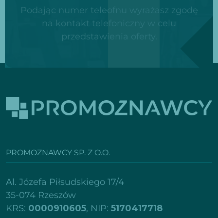
Podając numer teleofnu wyrażasz zgodę
na kontakt telefoniczny w celu
przedstawienia oferty.
PROMOZNAWCY SP. Z O.O.
Al. Józefa Piłsudskiego 17/4
35-074 Rzeszów
KRS:
0000910605
, NIP:
5170417718