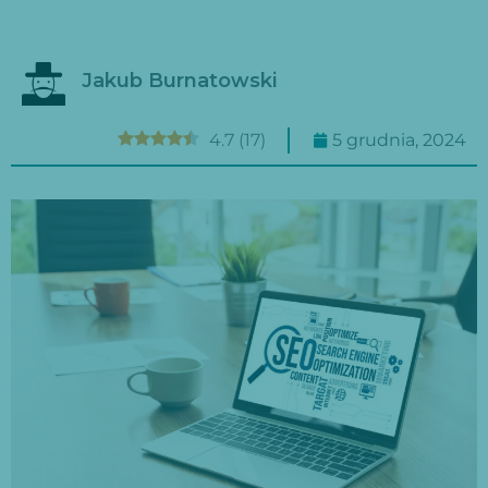
Jakub Burnatowski
4.7
(
17
)
5 grudnia, 2024