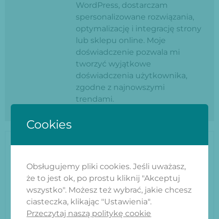
WordPress, dostarczam
spersonalizowane rozwiązania,
optymalizację i integrację strony
lub sklepu online. Moje
doświadczenie pozwala mi
tworzyć wyjątkowe
doświadczenia użytkownika,
zgodne z najnowszymi
trendami.
Cookies
MASZ PYTANIA?
Obsługujemy pliki cookies. Jeśli uważasz,
że to jest ok, po prostu kliknij "Akceptuj
wszystko". Możesz też wybrać, jakie chcesz
ciasteczka, klikając "Ustawienia".
Przeczytaj naszą politykę cookie