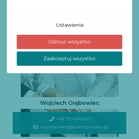
Ustawienia
Odrzuć wszystko
Zaakceptuj wszystko
Wojciech Grębowiec
+48 720 940 667
w.grebowiec@promoznawcy.pl