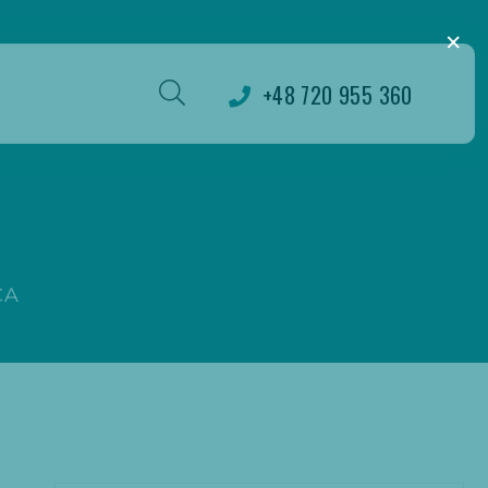
×
+48 720 955 360
CA