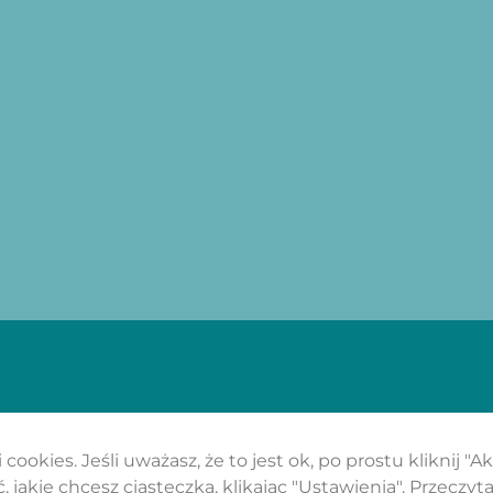
cookies. Jeśli uważasz, że to jest ok, po prostu kliknij "A
 jakie chcesz ciasteczka, klikając "Ustawienia".
Przeczyta