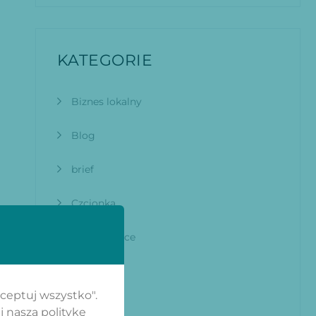
KATEGORIE
Biznes lokalny
Blog
brief
Czcionka
E-commerce
Google
kceptuj wszystko".
Grafik
j naszą politykę