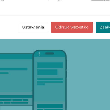
nieje duże prawdopodobieństwo, że szybko opuśc
inowanie tych problemów poprzez dostosowani
rmy. Dzięki temu użytkownik może swobodni
rządzenia.
Ustawienia
Odrzuć wszystko
Zaak