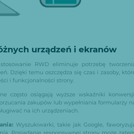
óżnych urządzeń i ekranów
astosowanie RWD eliminuje potrzebę tworzeni
eń. Dzięki temu oszczędza się czas i zasoby, któr
i i funkcjonalności strony.
e często osiągają wyższe wskaźniki konwersji
orzucania zakupów lub wypełniania formularzy n
sługiwać na ich urządzeniach.
ania:
Wyszukiwarki, takie jak Google, faworyzuj
ia. Posiadanie responsywnej strony może zate