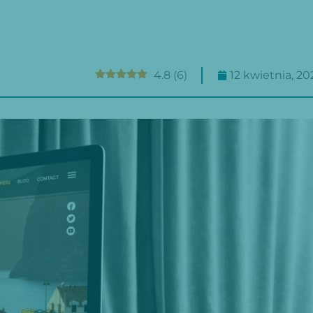
4.8
(
6
)
12 kwietnia, 20