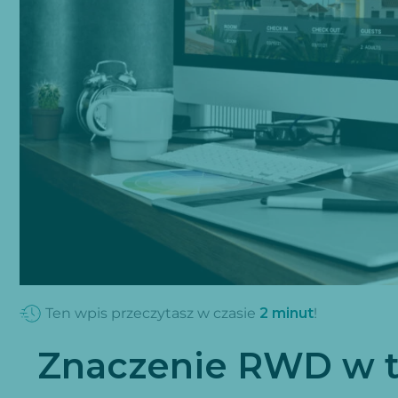
Ten wpis przeczytasz w czasie
2
minut
!
Znaczenie RWD w t