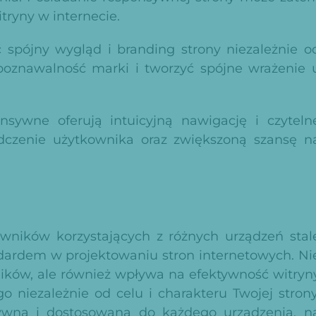
tryny w internecie.
pójny wygląd i branding strony niezależnie o
poznawalność marki i tworzyć spójne wrażenie 
sywne oferują intuicyjną nawigację i czyteln
adczenie użytkownika oraz zwiększoną szansę n
owników korzystających z różnych urządzeń stal
andardem w
projektowaniu stron internetowych
. Ni
ików, ale również wpływa na efektywność witryn
niezależnie od celu i charakteru Twojej strony
ywna i dostosowana do każdego urządzenia, n