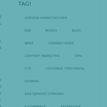
TAGI
d
AGENCJA MARKETINGOWA
u
B2B
BIZNES
BLOG
e
BRIEF
CONSENT MODE
a
CONTENT MARKETING
CPM
CTR
CZCIONKA. TYPOGRAFIA
e
DOMENA
e
y
DOSTĘPNOŚĆ CYFROWA
,
a
E-COMMERCE
FACEBOOOK