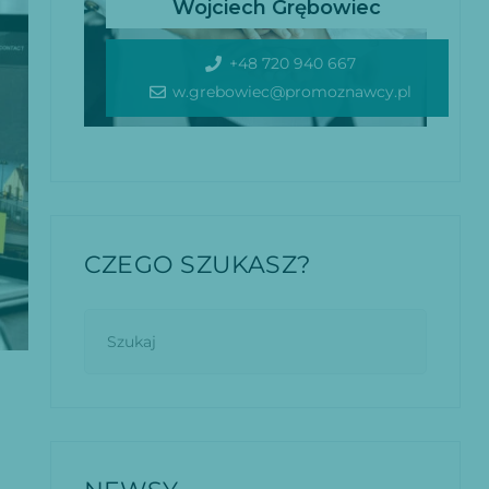
Wojciech Grębowiec
+48 720 940 667
w.grebowiec@promoznawcy.pl
CZEGO SZUKASZ?