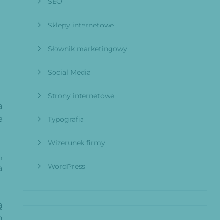
SEO
Sklepy internetowe
Słownik marketingowy
Social Media
Strony internetowe
a
e
Typografia
Wizerunek firmy
,
WordPress
a
ą
m