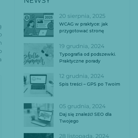
NEWSY
20 sierpnia, 2025
WCAG w praktyce: jak
ą
przygotować stronę
o
h
19 grudnia, 2024
b
Typografia od podszewki.
a
Praktyczne porady
12 grudnia, 2024
Spis treści – GPS po Twoim
05 grudnia, 2024
Daj się znaleźć! SEO dla
Twojego
28 listopada, 2024