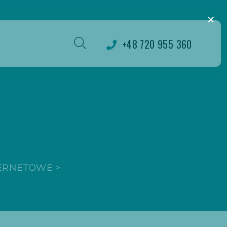
×
+48 720 955 360
TERNETOWE
>