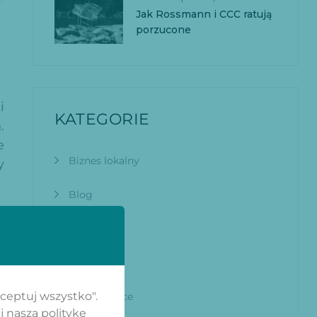
Jak Rossmann i CCC ratują
porzucone
i
KATEGORIE
.
e
Biznes lokalny
y
Blog
brief
Czcionka
.
kceptuj wszystko".
E-commerce
,
j naszą politykę