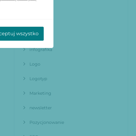
Google
i
e
Grafik
e
ceptuj wszystko
grafika
infografika
Logo
Logotyp
Marketing
newsletter
Pozycjonowanie