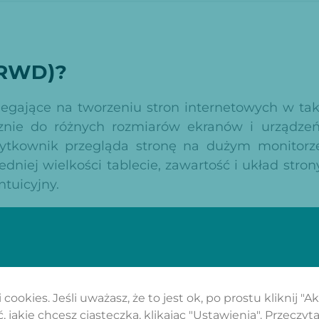
(RWD)?
legające na
tworzeniu stron internetowych
w tak
znie do różnych rozmiarów ekranów i urządzeń
użytkownik przegląda stronę na dużym monitorz
niej wielkości tablecie, zawartość i układ stron
tuicyjny.
żytkownika
wą rolę w sukcesie każdej strony internetowej
cookies. Jeśli uważasz, że to jest ok, po prostu kliknij "A
treść, jeśli użytkownik ma trudności z nawigacją
 jakie chcesz ciasteczka, klikając "Ustawienia".
Przeczyta