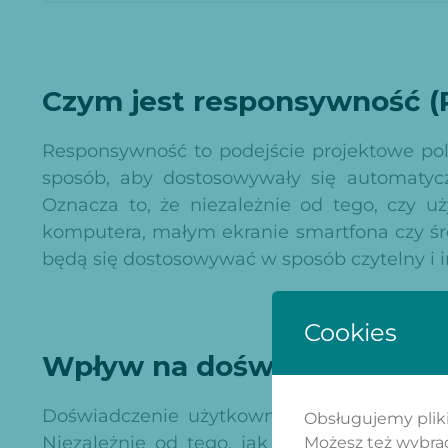
Czym jest responsywność 
Responsywność to podejście projektowe po
sposób, aby dostosowywały się automatyc
Oznacza to, że niezależnie od tego, czy 
komputera, małym ekranie smartfona czy śred
będą się dostosowywać w sposób czytelny i in
Cookies
Wpływ na doświadczenie u
Doświadczenie użytkownika odgrywa kluczo
Obsługujemy pliki 
Niezależnie od tego, jak wartościowa jest 
Możesz też wybrać,