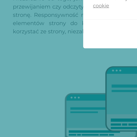
cookie
przewijaniem czy odczytywaniem tekstu, ist
stronę. Responsywność ma na celu wyelim
elementów strony do konkretnej platfo
korzystać ze strony, niezależnie od swojego u