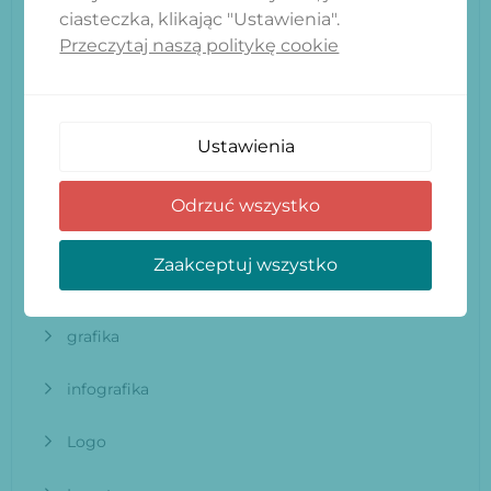
ciasteczka, klikając "Ustawienia".
Blog
Przeczytaj naszą politykę cookie
brief
Czcionka
Ustawienia
E-commerce
Odrzuć wszystko
Google
Zaakceptuj wszystko
Grafik
grafika
infografika
Logo