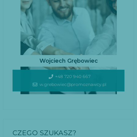
Wojciech Grębowiec
+48 720 940 667
w.grebowiec@promoznawcy.pl
CZEGO SZUKASZ?