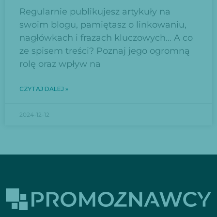
Regularnie publikujesz artykuły na
swoim blogu, pamiętasz o linkowaniu,
nagłówkach i frazach kluczowych… A co
ze spisem treści? Poznaj jego ogromną
rolę oraz wpływ na
CZYTAJ DALEJ »
2024-12-12