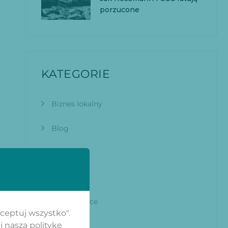
porzucone
KATEGORIE
Biznes lokalny
Blog
brief
Czcionka
E-commerce
kceptuj wszystko".
j naszą politykę
Google