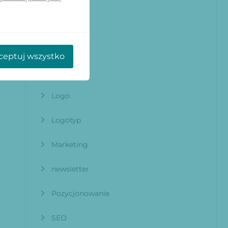
Grafik
grafika
ceptuj wszystko
infografika
Logo
Logotyp
Marketing
newsletter
Pozycjonowanie
SEO