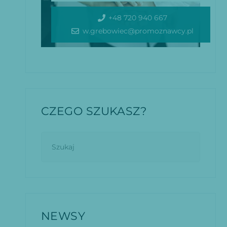
+48 720 940 667
w.grebowiec@promoznawcy.pl
CZEGO SZUKASZ?
NEWSY