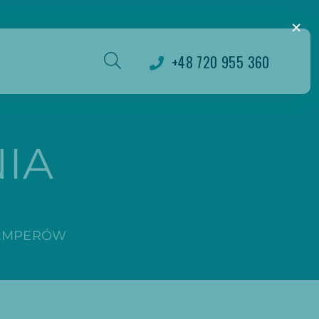
×
+48 720 955 360
IA
KAMPERÓW