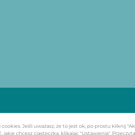
cookies. Jeśli uważasz, że to jest ok, po prostu kliknij "A
 jakie chcesz ciasteczka, klikając "Ustawienia".
Przeczyta