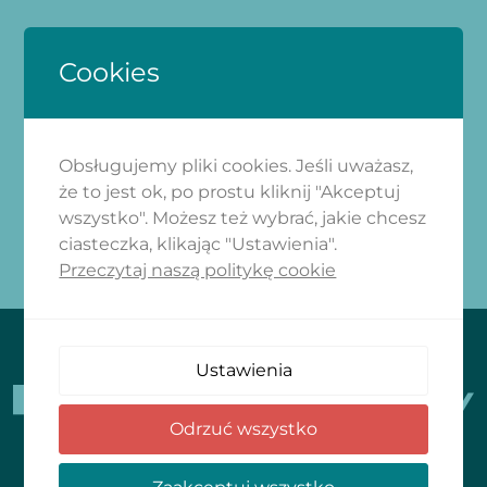
Cookies
ZAPISZ SIĘ
Dołącz do naszego newslettera i
Obsługujemy pliki cookies. Jeśli uważasz,
ciesz się aktualnościami z naszej
że to jest ok, po prostu kliknij "Akceptuj
wszystko". Możesz też wybrać, jakie chcesz
strony
ciasteczka, klikając "Ustawienia".
Przeczytaj naszą politykę cookie
[newsletter_form form="2"]
Ustawienia
Odrzuć wszystko