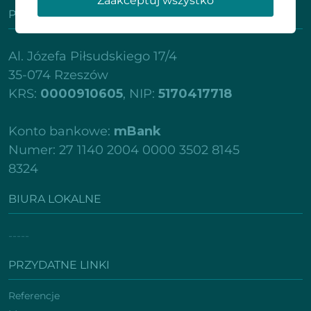
Zaakceptuj wszystko
PROMOZNAWCY SP. Z O.O.
Al. Józefa Piłsudskiego 17/4
35-074 Rzeszów
KRS:
0000910605
, NIP:
5170417718
Konto bankowe:
mBank
Numer: 27 1140 2004 0000 3502 8145
8324
BIURA LOKALNE
-----
PRZYDATNE LINKI
Referencje