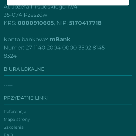
Al. Józefa Piłsudskiego 17/4
35-074 Rzeszów
KRS:
0000910605
, NIP:
5170417718
Konto bankowe:
mBank
Numer: 27 1140 2004 0000 3502 8145
8324
BIURA LOKALNE
-----
PRZYDATNE LINKI
Referencje
Mapa strony
Szkolenia
FAQ