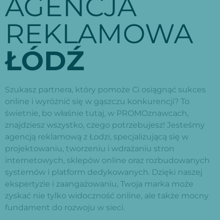
AGENCJA
REKLAMOWA
ŁÓDŹ
Szukasz partnera, który pomoże Ci osiągnąć sukces
online i wyróżnić się w gąszczu konkurencji? To
świetnie, bo właśnie tutaj, w PROMOznawcach,
znajdziesz wszystko, czego potrzebujesz! Jesteśmy
agencją reklamową z Łodzi, specjalizującą się w
projektowaniu, tworzeniu i wdrażaniu stron
internetowych, sklepów online oraz rozbudowanych
systemów i platform dedykowanych. Dzięki naszej
ekspertyzie i zaangażowaniu, Twoja marka może
zyskać nie tylko widoczność online, ale także mocny
fundament do rozwoju w sieci.