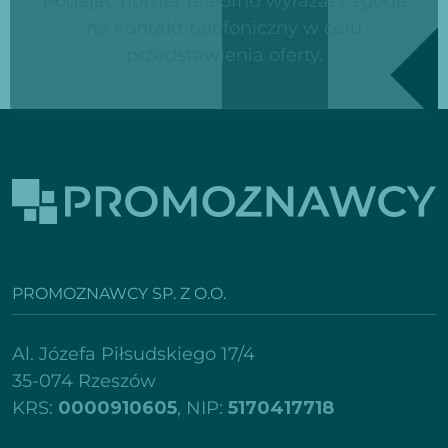
Podając numer teleofnu wyrażasz zgodę
na kontakt telefoniczny w celu
przedstawienia oferty.
PROMOZNAWCY SP. Z O.O.
Al. Józefa Piłsudskiego 17/4
35-074 Rzeszów
KRS:
0000910605
, NIP:
5170417718