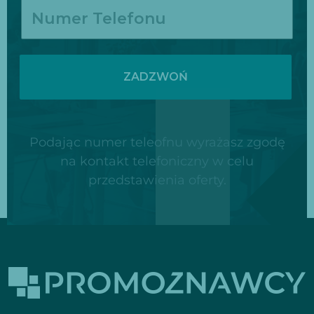
ZADZWOŃ
Podając numer teleofnu wyrażasz zgodę
na kontakt telefoniczny w celu
przedstawienia oferty.