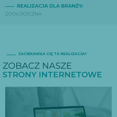
REALIZACJA DLA BRANŻY:
ZOOLOGICZNA
ZACIEKAWIŁA CIĘ TA REALIZACJA?
ZOBACZ NASZE
S
T
R
O
N
Y
I
N
T
E
R
N
E
T
O
W
E