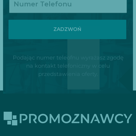
ZADZWOŃ
Podając numer teleofnu wyrażasz zgodę
na kontakt telefoniczny w celu
przedstawienia oferty.