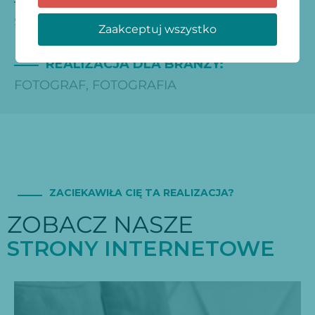
RODZAJ REALIZACJI
STRONA INTERNETOWA
Zaakceptuj wszystko
REALIZACJA DLA BRANŻY:
FOTOGRAF
,
FOTOGRAFIA
ZACIEKAWIŁA CIĘ TA REALIZACJA?
ZOBACZ NASZE
S
T
R
O
N
Y
I
N
T
E
R
N
E
T
O
W
E