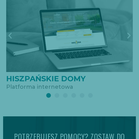
VIKING ELEKTRO
Strona wizytówkowa
POTRZEBUJESZ POMOCY? ZOSTAW DO